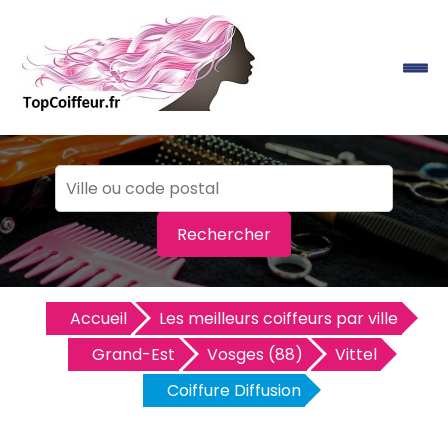
Rechercher
Accueil
Les meilleurs coiffeurs par ville
Grand-Est
Vosges (88)
Vittel
Coiffure Diffusion