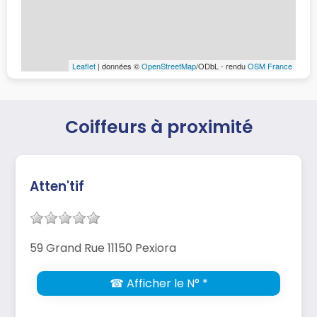
Leaflet
| données ©
OpenStreetMap
/ODbL - rendu
OSM France
Coiffeurs à proximité
Atten'tif
59 Grand Rue 11150 Pexiora
☎ Afficher le N° *