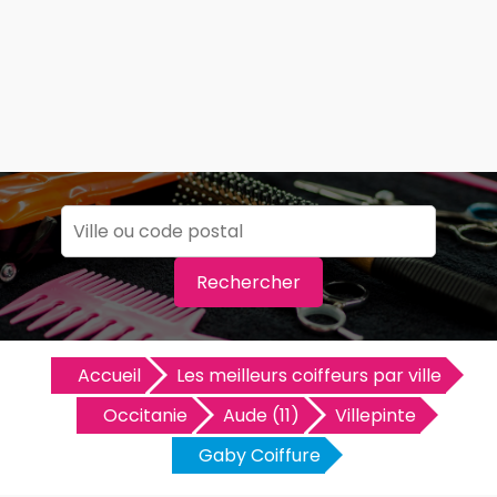
Rechercher
Accueil
Les meilleurs coiffeurs par ville
Occitanie
Aude (11)
Villepinte
Gaby Coiffure