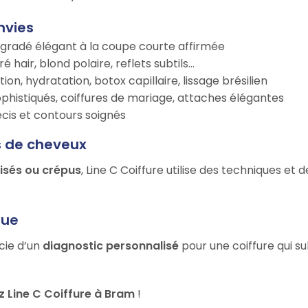
nvies
égradé élégant à la coupe courte affirmée
é hair, blond polaire, reflets subtils…
tion, hydratation, botox capillaire, lissage brésilien
ophistiqués, coiffures de mariage, attaches élégantes
récis et contours soignés
s de cheveux
risés ou crépus
, Line C Coiffure utilise des techniques et
que
icie d’un
diagnostic personnalisé
pour une coiffure qui s
 Line C Coiffure à Bram
!