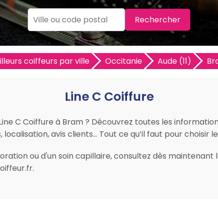
Rechercher
lleurs coiffeurs par ville
Occitanie
Aude (11)
Br
Line C Coiffure
 Line C Coiffure à Bram ? Découvrez toutes les informations 
ocalisation, avis clients… Tout ce qu’il faut pour choisir l
ration ou d'un soin capillaire, consultez dès maintenant le
ffeur.fr.