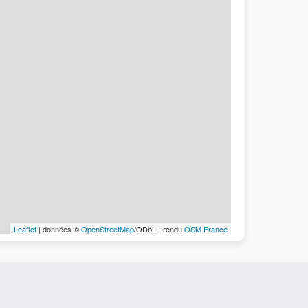
Leaflet
| données ©
OpenStreetMap
/ODbL - rendu
OSM France