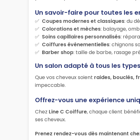
Un savoir-faire pour toutes les e
Coupes modernes et classiques
: du d
Colorations et mèches
: balayage, ombr
Soins capillaires personnalisés
: répara
Coiffures événementielles
: chignons s
Barber shop
: taille de barbe, rasage p
Un salon adapté à tous les type
Que vos cheveux soient
raides, bouclés, f
impeccable.
Offrez-vous une expérience uni
Chez
Line C Coiffure
, chaque client bénéf
ses cheveux.
Prenez rendez-vous dès maintenant chez