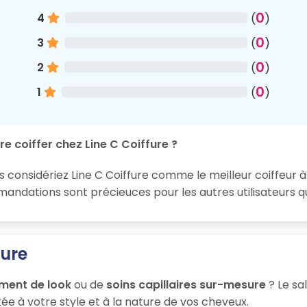
0
4
(
)
0
3
(
)
0
2
(
)
0
1
(
)
e coiffer chez Line C Coiffure ?
s considériez Line C Coiffure comme le meilleur coiffeur à
ndations sont précieuces pour les autres utilisateurs q
fure
ment de look
ou de
soins capillaires sur-mesure
? Le sa
ée à votre style et à la nature de vos cheveux.