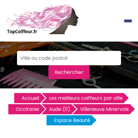
Rechercher
Accueil
Les meilleurs coiffeurs par ville
Occitanie
Aude (11)
Villeneuve Minervois
Espace Beauté