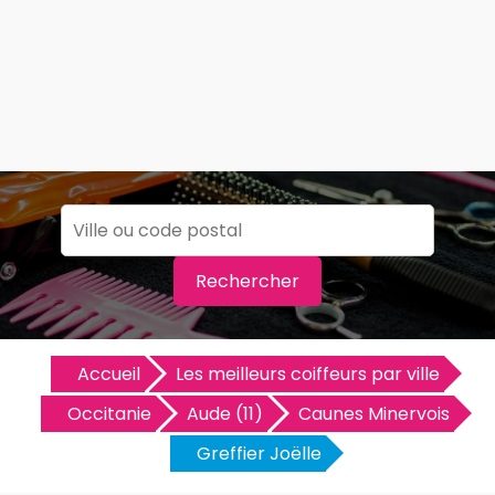
Rechercher
Accueil
Les meilleurs coiffeurs par ville
Occitanie
Aude (11)
Caunes Minervois
Greffier Joëlle