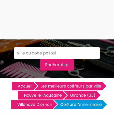
Rechercher
Accueil
Les meilleurs coiffeurs par ville
Nouvelle-Aquitaine
Gironde (33)
Villenave D'ornon
Coiffure Anne-marie