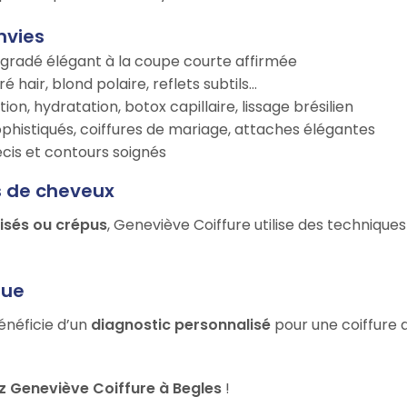
nvies
égradé élégant à la coupe courte affirmée
é hair, blond polaire, reflets subtils…
tion, hydratation, botox capillaire, lissage brésilien
ophistiqués, coiffures de mariage, attaches élégantes
récis et contours soignés
s de cheveux
risés ou crépus
, Geneviève Coiffure utilise des technique
que
énéficie d’un
diagnostic personnalisé
pour une coiffure q
 Geneviève Coiffure à Begles
!