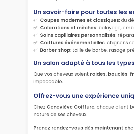
Un savoir-faire pour toutes les e
Coupes modernes et classiques
: du d
Colorations et mèches
: balayage, ombr
Soins capillaires personnalisés
: répara
Coiffures événementielles
: chignons s
Barber shop
: taille de barbe, rasage p
Un salon adapté à tous les type
Que vos cheveux soient
raides, bouclés, f
impeccable.
Offrez-vous une expérience uni
Chez
Geneviève Coiffure
, chaque client b
nature de ses cheveux.
Prenez rendez-vous dès maintenant chez