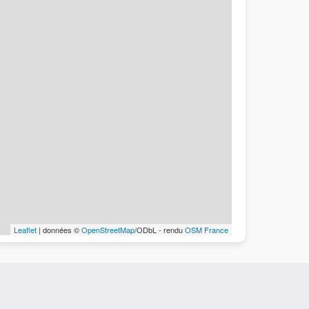
Leaflet
| données ©
OpenStreetMap
/ODbL - rendu
OSM France