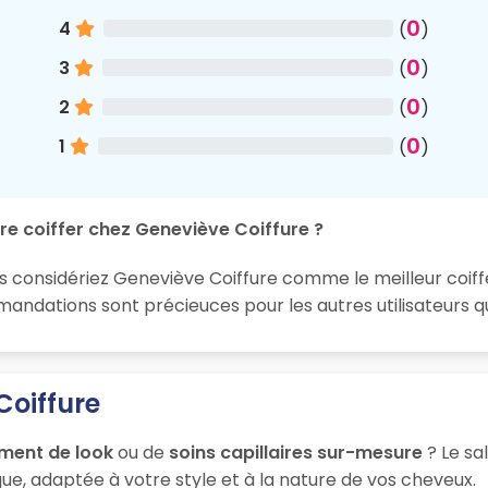
0
4
(
)
0
3
(
)
0
2
(
)
0
1
(
)
re coiffer chez Geneviève Coiffure ?
s considériez Geneviève Coiffure comme le meilleur coiffe
ndations sont précieuces pour les autres utilisateurs qu
Coiffure
ment de look
ou de
soins capillaires sur-mesure
? Le sa
ue, adaptée à votre style et à la nature de vos cheveux.