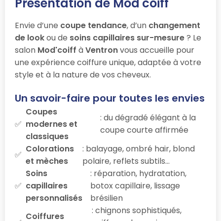
Présentation de Mod'coiff
Envie d’une
coupe tendance
, d’un
changement
de look
ou de
soins capillaires sur-mesure
? Le
salon
Mod'coiff
à
Ventron
vous accueille pour
une expérience coiffure unique, adaptée à votre
style et à la nature de vos cheveux.
Un savoir-faire pour toutes les envies
Coupes
: du dégradé élégant à la
modernes et
coupe courte affirmée
classiques
Colorations
: balayage, ombré hair, blond
et mèches
polaire, reflets subtils…
Soins
: réparation, hydratation,
capillaires
botox capillaire, lissage
personnalisés
brésilien
: chignons sophistiqués,
Coiffures