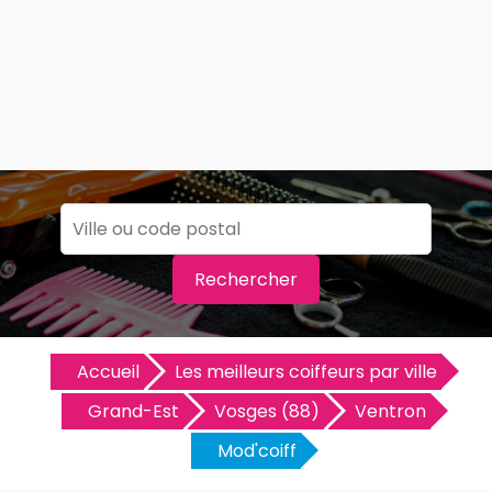
Rechercher
Accueil
Les meilleurs coiffeurs par ville
Grand-Est
Vosges (88)
Ventron
Mod'coiff