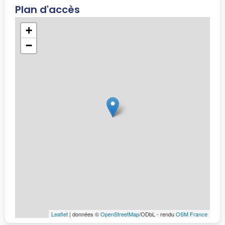
Plan d'accès
+
−
Leaflet
| données ©
OpenStreetMap
/ODbL - rendu
OSM France