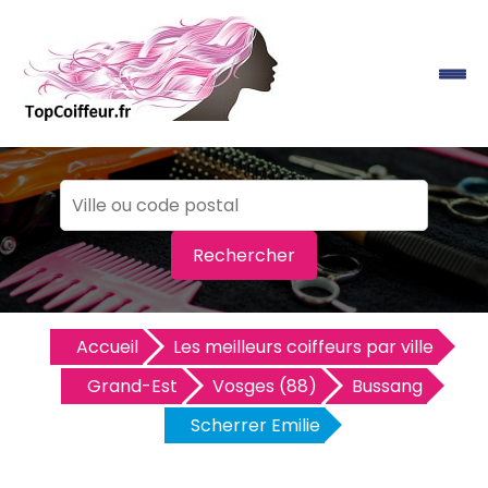
Rechercher
Accueil
Les meilleurs coiffeurs par ville
Grand-Est
Vosges (88)
Bussang
Scherrer Emilie