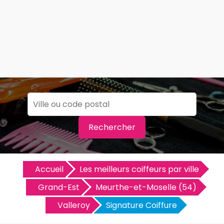
Rechercher
Accueil
Les meilleurs coiffeurs par ville
Grand-Est
Meurthe-et-Moselle (54)
Valleroy
Signature Coiffure