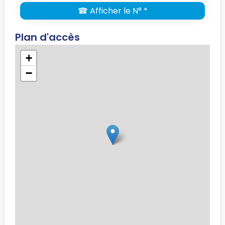
☎ Afficher le N° *
Plan d'accès
+
−