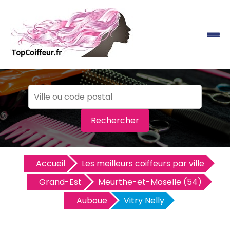
Rechercher
Accueil
Les meilleurs coiffeurs par ville
Grand-Est
Meurthe-et-Moselle (54)
Auboue
Vitry Nelly