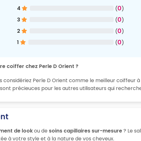
0
4
(
)
0
3
(
)
0
2
(
)
0
1
(
)
e coiffer chez Perle D Orient ?
s considériez Perle D Orient comme le meilleur coiffeur à 
nt précieuces pour les autres utilisateurs qui recherche
ent
ment de look
ou de
soins capillaires sur-mesure
? Le sa
ée à votre style et à la nature de vos cheveux.