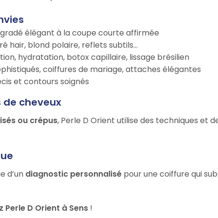
nvies
égradé élégant à la coupe courte affirmée
é hair, blond polaire, reflets subtils…
tion, hydratation, botox capillaire, lissage brésilien
ophistiqués, coiffures de mariage, attaches élégantes
récis et contours soignés
s de cheveux
risés ou crépus
, Perle D Orient utilise des techniques et 
que
ie d’un
diagnostic personnalisé
pour une coiffure qui sub
 Perle D Orient à Sens
!