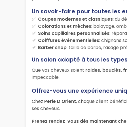
Un savoir-faire pour toutes les e
Coupes modernes et classiques
: du d
Colorations et mèches
: balayage, ombr
Soins capillaires personnalisés
: répara
Coiffures événementielles
: chignons s
Barber shop
: taille de barbe, rasage p
Un salon adapté à tous les type
Que vos cheveux soient
raides, bouclés, f
impeccable.
Offrez-vous une expérience uni
Chez
Perle D Orient
, chaque client bénéfic
ses cheveux.
Prenez rendez-vous dès maintenant chez