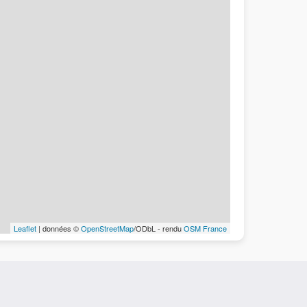
Leaflet
| données ©
OpenStreetMap
/ODbL - rendu
OSM France