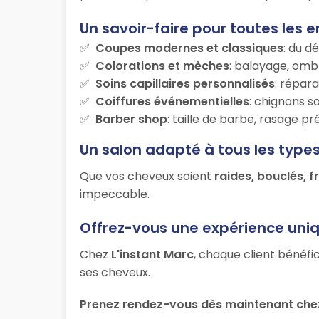
Un savoir-faire pour toutes les e
Coupes modernes et classiques
: du d
Colorations et mèches
: balayage, ombr
Soins capillaires personnalisés
: répara
Coiffures événementielles
: chignons s
Barber shop
: taille de barbe, rasage p
Un salon adapté à tous les type
Que vos cheveux soient
raides, bouclés, f
impeccable.
Offrez-vous une expérience uni
Chez
L'instant Marc
, chaque client bénéfi
ses cheveux.
Prenez rendez-vous dès maintenant chez