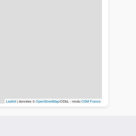
Leaflet
| données ©
OpenStreetMap
/ODbL - rendu
OSM France