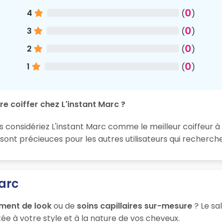
0
4
(
)
0
3
(
)
0
2
(
)
0
1
(
)
e coiffer chez L'instant Marc ?
s considériez L'instant Marc comme le meilleur coiffeur à 
nt précieuces pour les autres utilisateurs qui recherche
Marc
ment de look
ou de
soins capillaires sur-mesure
? Le sa
ée à votre style et à la nature de vos cheveux.