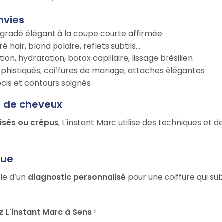
nvies
égradé élégant à la coupe courte affirmée
é hair, blond polaire, reflets subtils…
tion, hydratation, botox capillaire, lissage brésilien
ophistiqués, coiffures de mariage, attaches élégantes
récis et contours soignés
s de cheveux
risés ou crépus
, L'instant Marc utilise des techniques et 
que
cie d’un
diagnostic personnalisé
pour une coiffure qui su
 L'instant Marc à Sens
!