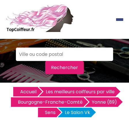
Rechercher
Accueil
Les meilleurs coiffeurs par ville
Bourgogne-Franche-Comté
Yonne (89)
Sens
Le Salon Vk