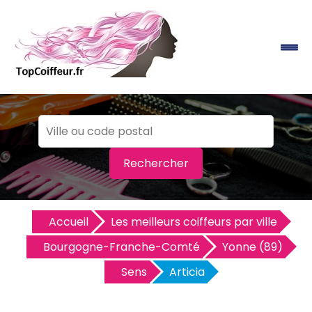
Rechercher
Accueil
Les meilleurs coiffeurs par ville
Bourgogne-Franche-Comté
Yonne (89)
Sens
Articia