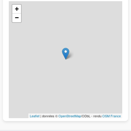
+
−
Leaflet
| données ©
OpenStreetMap
/ODbL - rendu
OSM France