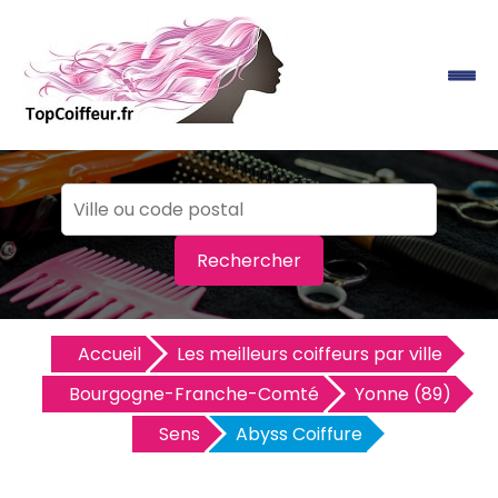
Rechercher
Accueil
Les meilleurs coiffeurs par ville
Bourgogne-Franche-Comté
Yonne (89)
Sens
Abyss Coiffure