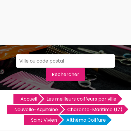
Rechercher
Accueil
Les meilleurs coiffeurs par ville
Nouvelle-Aquitaine
Charente-Maritime (17)
Saint Vivien
Althéma Coiffure