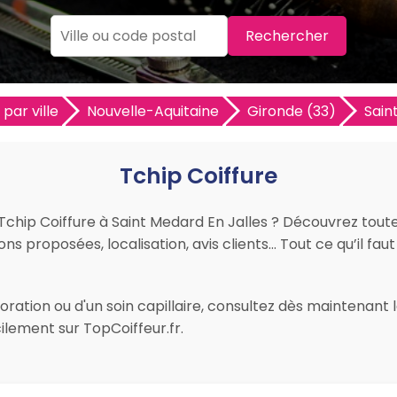
Rechercher
 par ville
Nouvelle-Aquitaine
Gironde (33)
Sain
Tchip Coiffure
r Tchip Coiffure à Saint Medard En Jalles ? Découvrez tout
tions proposées, localisation, avis clients… Tout ce qu’il fa
ation ou d'un soin capillaire, consultez dès maintenant le
lement sur TopCoiffeur.fr.