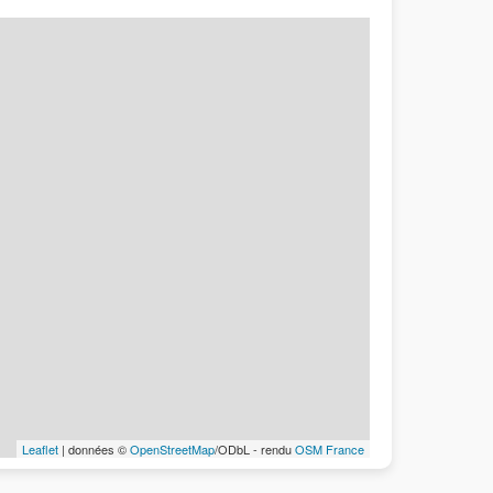
Leaflet
| données ©
OpenStreetMap
/ODbL - rendu
OSM France