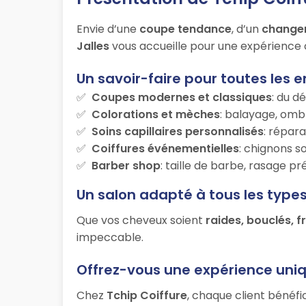
Envie d’une
coupe tendance
, d’un
change
Jalles
vous accueille pour une expérience c
Un savoir-faire pour toutes les e
Coupes modernes et classiques
: du d
Colorations et mèches
: balayage, ombr
Soins capillaires personnalisés
: répara
Coiffures événementielles
: chignons s
Barber shop
: taille de barbe, rasage p
Un salon adapté à tous les type
Que vos cheveux soient
raides, bouclés, f
impeccable.
Offrez-vous une expérience uni
Chez
Tchip Coiffure
, chaque client bénéfi