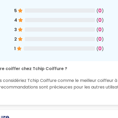
0
5
(
)
0
4
(
)
0
3
(
)
0
2
(
)
0
1
(
)
re coiffer chez Tchip Coiffure ?
s considériez Tchip Coiffure comme le meilleur coiffeur à 
 recommandations sont précieuces pour les autres utilisa
ure