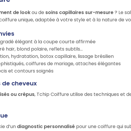
ment de look
ou de
soins capillaires sur-mesure
? Le sa
oiffure unique, adaptée à votre style et à la nature de v
nvies
égradé élégant à la coupe courte affirmée
é hair, blond polaire, reflets subtils…
tion, hydratation, botox capillaire, lissage brésilien
ophistiqués, coiffures de mariage, attaches élégantes
récis et contours soignés
s de cheveux
risés ou crépus
, Tchip Coiffure utilise des techniques et 
que
cie d’un
diagnostic personnalisé
pour une coiffure qui su