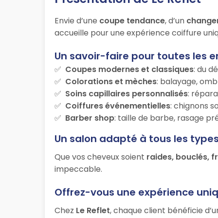
Envie d’une
coupe tendance
, d’un
change
accueille pour une expérience coiffure uniq
Un savoir-faire pour toutes les e
Coupes modernes et classiques
: du d
Colorations et mèches
: balayage, ombr
Soins capillaires personnalisés
: répara
Coiffures événementielles
: chignons s
Barber shop
: taille de barbe, rasage p
Un salon adapté à tous les type
Que vos cheveux soient
raides, bouclés, f
impeccable.
Offrez-vous une expérience uni
Chez
Le Reflet
, chaque client bénéficie d’