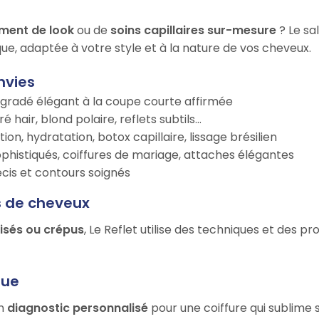
ment de look
ou de
soins capillaires sur-mesure
? Le sa
ue, adaptée à votre style et à la nature de vos cheveux.
nvies
égradé élégant à la coupe courte affirmée
é hair, blond polaire, reflets subtils…
tion, hydratation, botox capillaire, lissage brésilien
ophistiqués, coiffures de mariage, attaches élégantes
récis et contours soignés
s de cheveux
risés ou crépus
, Le Reflet utilise des techniques et des p
que
un
diagnostic personnalisé
pour une coiffure qui sublime 