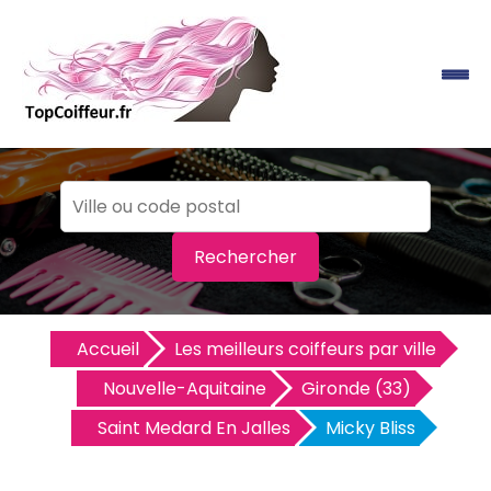
Rechercher
Accueil
Les meilleurs coiffeurs par ville
Nouvelle-Aquitaine
Gironde (33)
Saint Medard En Jalles
Micky Bliss