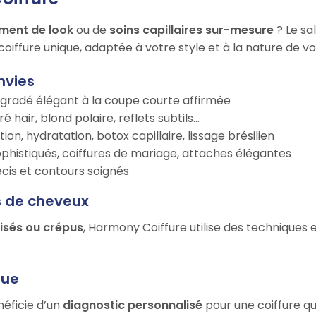
ment de look
ou de
soins capillaires sur-mesure
? Le sa
oiffure unique, adaptée à votre style et à la nature de v
nvies
égradé élégant à la coupe courte affirmée
é hair, blond polaire, reflets subtils…
tion, hydratation, botox capillaire, lissage brésilien
ophistiqués, coiffures de mariage, attaches élégantes
récis et contours soignés
s de cheveux
risés ou crépus
, Harmony Coiffure utilise des techniques 
que
néficie d’un
diagnostic personnalisé
pour une coiffure qu