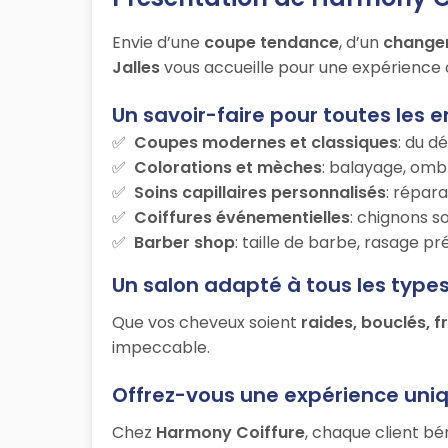
Envie d’une
coupe tendance
, d’un
change
Jalles
vous accueille pour une expérience c
Un savoir-faire pour toutes les e
Coupes modernes et classiques
: du d
Colorations et mèches
: balayage, ombr
Soins capillaires personnalisés
: répara
Coiffures événementielles
: chignons s
Barber shop
: taille de barbe, rasage p
Un salon adapté à tous les type
Que vos cheveux soient
raides, bouclés, f
impeccable.
Offrez-vous une expérience uni
Chez
Harmony Coiffure
, chaque client bé