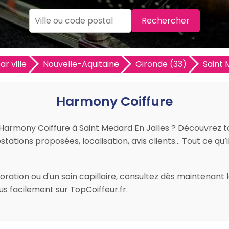
Rechercher
ar ville
Nouvelle-Aquitaine
Gironde (33)
Saint 
Harmony Coiffure
r Harmony Coiffure à Saint Medard En Jalles ? Découvrez t
restations proposées, localisation, avis clients… Tout ce qu’i
ration ou d'un soin capillaire, consultez dès maintenant l
s facilement sur TopCoiffeur.fr.