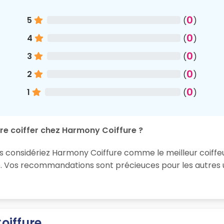
0
5
(
)
0
4
(
)
0
3
(
)
0
2
(
)
0
1
(
)
ire coiffer chez Harmony Coiffure ?
us considériez Harmony Coiffure comme le meilleur coiffe
e. Vos recommandations sont précieuces pour les autres u
oiffure