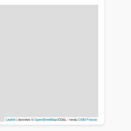
Leaflet
| données ©
OpenStreetMap
/ODbL - rendu
OSM France