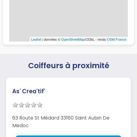
Leaflet
| données ©
OpenStreetMap
/ODbL - rendu
OSM France
Coiffeurs à proximité
As' Crea'tif'
63 Route St Médard 33160 Saint Aubin De
Medoc