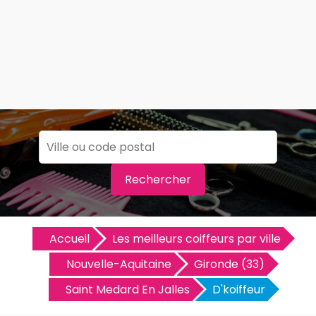
Rechercher
Accueil
Les meilleurs coiffeurs par ville
Nouvelle-Aquitaine
Gironde (33)
Saint Medard En Jalles
D'koiffeur