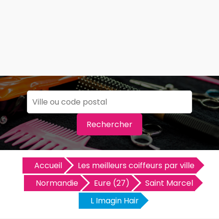
Rechercher
Accueil
Les meilleurs coiffeurs par ville
Normandie
Eure (27)
Saint Marcel
L Imagin Hair