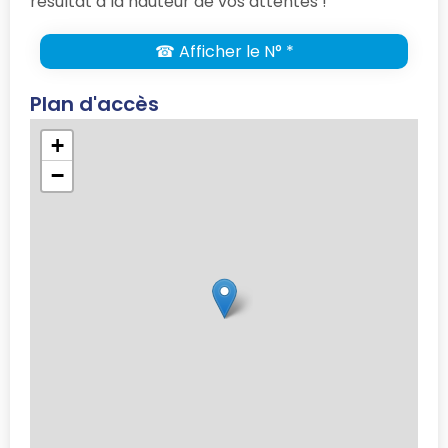
résultat à la hauteur de vos attentes !
☎ Afficher le N° *
Plan d'accès
+
−