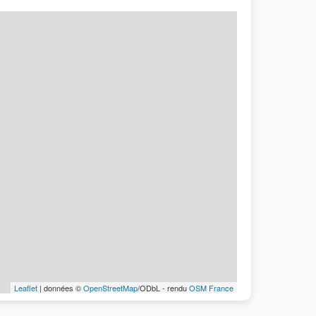
Leaflet
| données ©
OpenStreetMap
/ODbL - rendu
OSM France