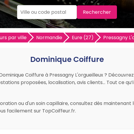
Rechercher
urs par ville
Normandie
Eure (27)
Pressagny L'o
Dominique Coiffure
r Dominique Coiffure à Pressagny L'orgueilleux ? Découvre
restations proposées, localisation, avis clients… Tout ce qu’i
ration ou d'un soin capillaire, consultez dès maintenant l
us facilement sur TopCoiffeur.fr.