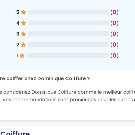
0
5
(
)
0
4
(
)
0
3
(
)
0
2
(
)
0
1
(
)
re coiffer chez Dominique Coiffure ?
us considériez Dominique Coiffure comme le meilleur coiff
e. Vos recommandations sont précieuces pour les autres u
Coiffure