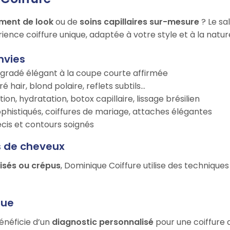
ment de look
ou de
soins capillaires sur-mesure
? Le sa
ience coiffure unique, adaptée à votre style et à la natu
nvies
égradé élégant à la coupe courte affirmée
é hair, blond polaire, reflets subtils…
tion, hydratation, botox capillaire, lissage brésilien
ophistiqués, coiffures de mariage, attaches élégantes
récis et contours soignés
s de cheveux
risés ou crépus
, Dominique Coiffure utilise des technique
que
bénéficie d’un
diagnostic personnalisé
pour une coiffure 