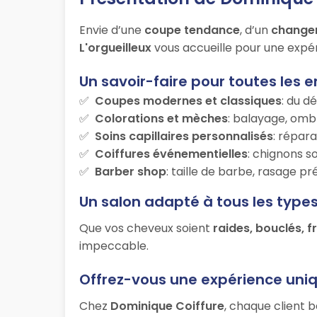
Envie d’une
coupe tendance
, d’un
change
L'orgueilleux
vous accueille pour une expér
Un savoir-faire pour toutes les e
Coupes modernes et classiques
: du d
Colorations et mèches
: balayage, ombr
Soins capillaires personnalisés
: répara
Coiffures événementielles
: chignons s
Barber shop
: taille de barbe, rasage p
Un salon adapté à tous les type
Que vos cheveux soient
raides, bouclés, f
impeccable.
Offrez-vous une expérience uni
Chez
Dominique Coiffure
, chaque client 