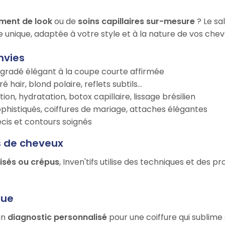
ment de look
ou de
soins capillaires sur-mesure
? Le sa
e unique, adaptée à votre style et à la nature de vos chev
nvies
égradé élégant à la coupe courte affirmée
é hair, blond polaire, reflets subtils…
tion, hydratation, botox capillaire, lissage brésilien
ophistiqués, coiffures de mariage, attaches élégantes
récis et contours soignés
s de cheveux
risés ou crépus
, Inven'tifs utilise des techniques et des p
que
un
diagnostic personnalisé
pour une coiffure qui sublime