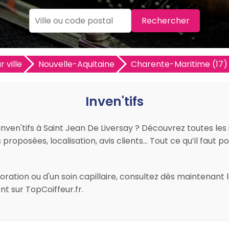
Rechercher
 ville
Nouvelle-Aquitaine
Charente-Maritime (17)
Inven'tifs
 Inven'tifs à Saint Jean De Liversay ? Découvrez toutes le
s proposées, localisation, avis clients… Tout ce qu’il faut p
ation ou d'un soin capillaire, consultez dès maintenant les
t sur TopCoiffeur.fr.