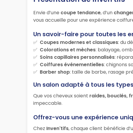
Envie d’une
coupe tendance
, d’un
change
vous accueille pour une expérience coiffur
Un savoir-faire pour toutes les e
Coupes modernes et classiques
: du d
Colorations et mèches
: balayage, ombr
Soins capillaires personnalisés
: répara
Coiffures événementielles
: chignons s
Barber shop
: taille de barbe, rasage p
Un salon adapté à tous les type
Que vos cheveux soient
raides, bouclés, f
impeccable.
Offrez-vous une expérience uni
Chez
Inven'tifs
, chaque client bénéficie d’