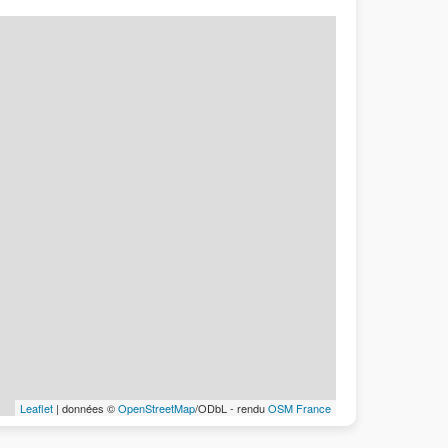
Leaflet
| données ©
OpenStreetMap
/ODbL - rendu
OSM France