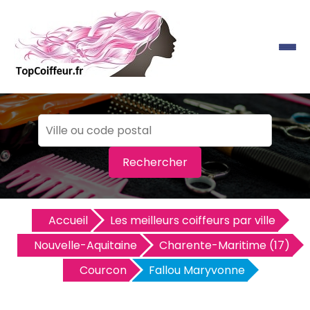
Rechercher
Accueil
Les meilleurs coiffeurs par ville
Nouvelle-Aquitaine
Charente-Maritime (17)
Courcon
Fallou Maryvonne