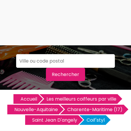
Rechercher
Accueil
Les meilleurs coiffeurs par ville
Nouvelle-Aquitaine
Charente-Maritime (17)
Saint Jean D'angely
Coif'styl