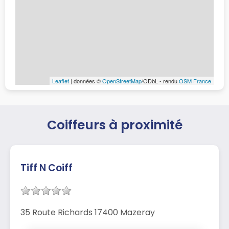
Leaflet
| données ©
OpenStreetMap
/ODbL - rendu
OSM France
Coiffeurs à proximité
Tiff N Coiff
35 Route Richards 17400 Mazeray