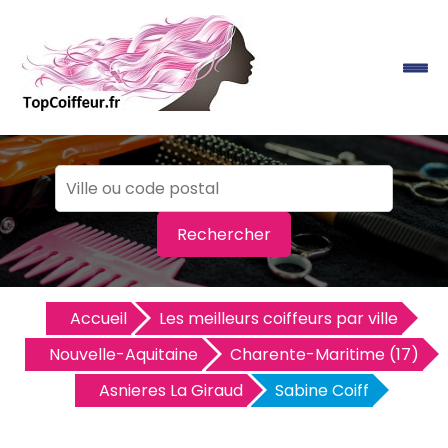
Rechercher
Accueil
Les meilleurs coiffeurs par ville
Nouvelle-Aquitaine
Charente-Maritime (17)
Asnieres La Giraud
Sabine Coiff