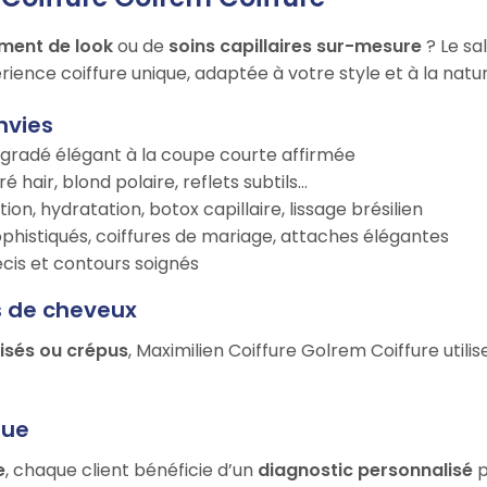
ment de look
ou de
soins capillaires sur-mesure
? Le sa
ience coiffure unique, adaptée à votre style et à la natu
nvies
égradé élégant à la coupe courte affirmée
é hair, blond polaire, reflets subtils…
tion, hydratation, botox capillaire, lissage brésilien
ophistiqués, coiffures de mariage, attaches élégantes
récis et contours soignés
s de cheveux
risés ou crépus
, Maximilien Coiffure Golrem Coiffure util
que
e
, chaque client bénéficie d’un
diagnostic personnalisé
p