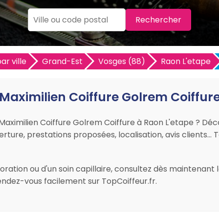
Rechercher
ar ville
Grand-Est
Vosges (88)
Raon L'etape
Maximilien Coiffure Golrem Coiffur
r Maximilien Coiffure Golrem Coiffure à Raon L'etape ? Dé
verture, prestations proposées, localisation, avis clients… T
ation ou d'un soin capillaire, consultez dès maintenant le
ndez-vous facilement sur TopCoiffeur.fr.