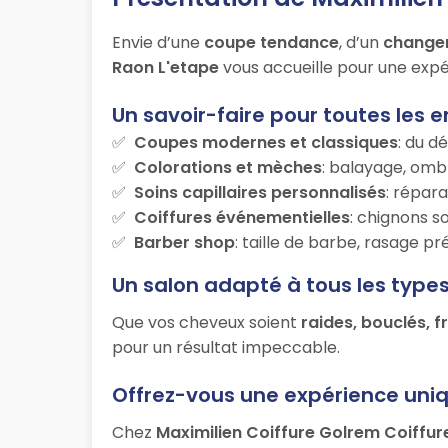
Envie d’une
coupe tendance
, d’un
change
Raon L'etape
vous accueille pour une expér
Un savoir-faire pour toutes les e
Coupes modernes et classiques
: du d
Colorations et mèches
: balayage, ombr
Soins capillaires personnalisés
: répara
Coiffures événementielles
: chignons s
Barber shop
: taille de barbe, rasage p
Un salon adapté à tous les type
Que vos cheveux soient
raides, bouclés, f
pour un résultat impeccable.
Offrez-vous une expérience uni
Chez
Maximilien Coiffure Golrem Coiffur