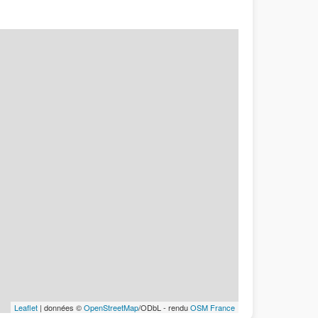
Leaflet
| données ©
OpenStreetMap
/ODbL - rendu
OSM France