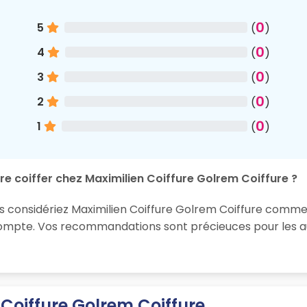
0
5
(
)
0
4
(
)
0
3
(
)
0
2
(
)
0
1
(
)
re coiffer chez Maximilien Coiffure Golrem Coiffure ?
us considériez Maximilien Coiffure Golrem Coiffure comme 
 compte. Vos recommandations sont précieuces pour les au
 Coiffure Golrem Coiffure