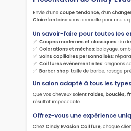
Envie d’une
coupe tendance
, d’un
change
Clairefontaine
vous accueille pour une exp
Un savoir-faire pour toutes les e
Coupes modernes et classiques
: du d
Colorations et mèches
: balayage, ombr
Soins capillaires personnalisés
: répara
Coiffures événementielles
: chignons s
Barber shop
: taille de barbe, rasage p
Un salon adapté à tous les type
Que vos cheveux soient
raides, bouclés, f
résultat impeccable.
Offrez-vous une expérience uni
Chez
Cindy Evasion Coiffure
, chaque clie