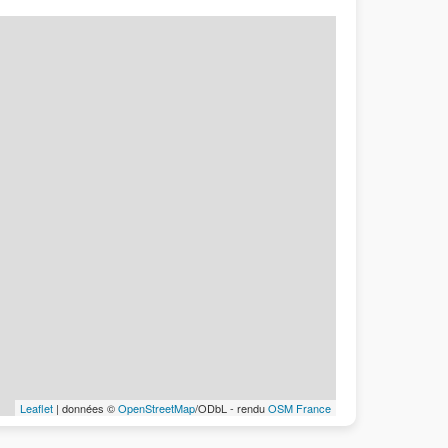
Leaflet
| données ©
OpenStreetMap
/ODbL - rendu
OSM France