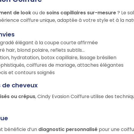
ment de look
ou de
soins capillaires sur-mesure
? Le sa
érience coiffure unique, adaptée à votre style et à la na
nvies
égradé élégant à la coupe courte affirmée
é hair, blond polaire, reflets subtils…
tion, hydratation, botox capillaire, lissage brésilien
ophistiqués, coiffures de mariage, attaches élégantes
récis et contours soignés
s de cheveux
risés ou crépus
, Cindy Evasion Coiffure utilise des techn
que
nt bénéficie d’un
diagnostic personnalisé
pour une coiffu