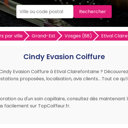
Rechercher
s par ville
Grand-Est
Vosges (88)
Etival Clair
Cindy Evasion Coiffure
r Cindy Evasion Coiffure à Etival Clairefontaine ? Découvre
restations proposées, localisation, avis clients… Tout ce qu’i
ration ou d'un soin capillaire, consultez dès maintenant le
s facilement sur TopCoiffeur.fr.