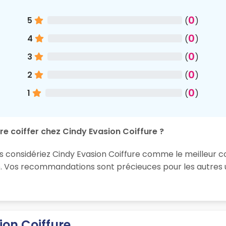
0
5
(
)
0
4
(
)
0
3
(
)
0
2
(
)
0
1
(
)
re coiffer chez Cindy Evasion Coiffure ?
s considériez Cindy Evasion Coiffure comme le meilleur coi
e. Vos recommandations sont précieuces pour les autres u
ion Coiffure