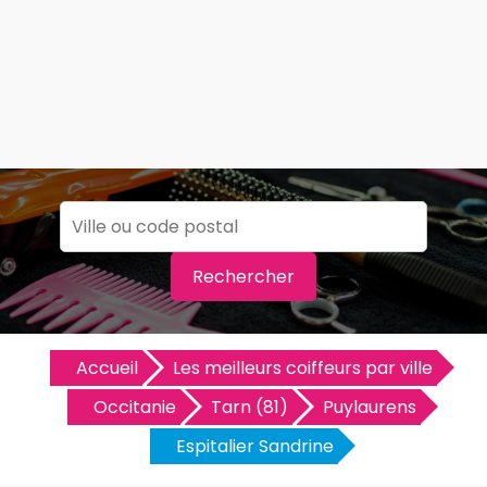
Rechercher
Accueil
Les meilleurs coiffeurs par ville
Occitanie
Tarn (81)
Puylaurens
Espitalier Sandrine