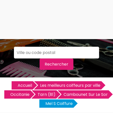
Rechercher
Accueil
Les meilleurs coiffeurs par ville
Occitanie
Tarn (81)
Cambounet Sur Le Sor
Mel S Coiffure