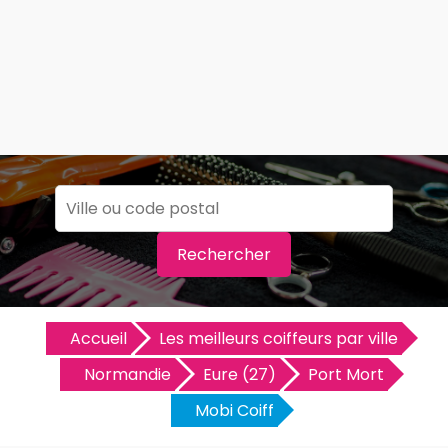
Rechercher
Accueil
Les meilleurs coiffeurs par ville
Normandie
Eure (27)
Port Mort
Mobi Coiff