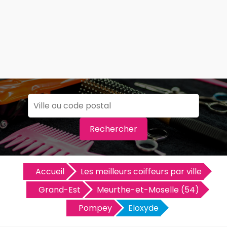
Rechercher
Accueil
Les meilleurs coiffeurs par ville
Grand-Est
Meurthe-et-Moselle (54)
Pompey
Eloxyde