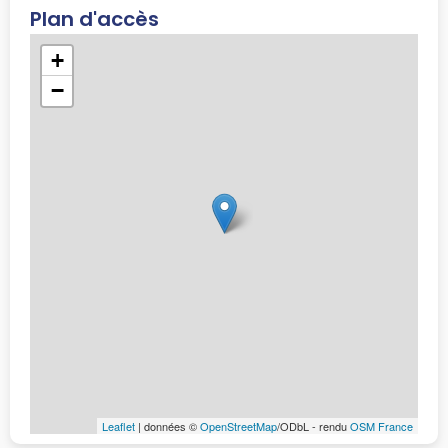
Plan d'accès
+
−
Leaflet
| données ©
OpenStreetMap
/ODbL - rendu
OSM France