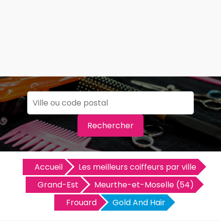
Rechercher
Accueil
Les meilleurs coiffeurs par ville
Grand-Est
Meurthe-et-Moselle (54)
Frouard
Gold And Hair