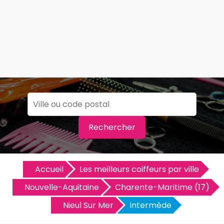
Rechercher
Accueil
Les meilleurs coiffeurs par ville
Nouvelle-Aquitaine
Charente-Maritime (17)
Nieul Sur Mer
Intermède