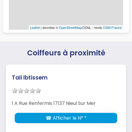
Leaflet
| données ©
OpenStreetMap
/ODbL - rendu
OSM France
Coiffeurs à proximité
Tali Ibtissem
1 A Rue Renfermis 17137 Nieul Sur Mer
☎ Afficher le N° *