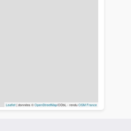
Leaflet
| données ©
OpenStreetMap
/ODbL - rendu
OSM France