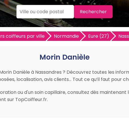
Rechercher
rs coiffeurs par ville
Normandie
Eure (27)
Nass
Morin Danièle
r Morin Danièle à Nassandres ? Découvrez toutes les inform
osées, localisation, avis clients… Tout ce qu’il faut pour c
ration ou d'un soin capillaire, consultez dès maintenant l
t sur TopCoiffeur.fr.