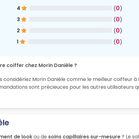
0
4
(
)
0
3
(
)
0
2
(
)
0
1
(
)
re coiffer chez Morin Danièle ?
s considériez Morin Danièle comme le meilleur coiffeur à 
ndations sont précieuces pour les autres utilisateurs q
èle
ment de look
ou de
soins capillaires sur-mesure
? Le sa