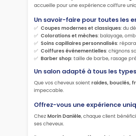
accueille pour une expérience coiffure uniq
Un savoir-faire pour toutes les e
Coupes modernes et classiques
: du d
Colorations et mèches
: balayage, ombr
Soins capillaires personnalisés
: répara
Coiffures événementielles
: chignons s
Barber shop
: taille de barbe, rasage p
Un salon adapté à tous les type
Que vos cheveux soient
raides, bouclés, f
impeccable.
Offrez-vous une expérience uni
Chez
Morin Danièle
, chaque client bénéfic
ses cheveux.