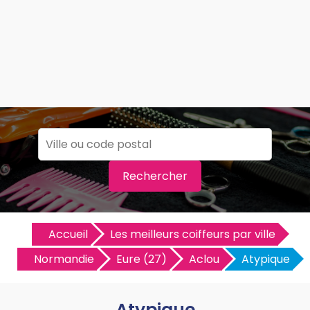
Rechercher
Accueil
Les meilleurs coiffeurs par ville
Normandie
Eure (27)
Aclou
Atypique
Atypique