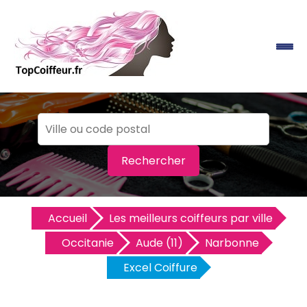
Rechercher
Accueil
Les meilleurs coiffeurs par ville
Occitanie
Aude (11)
Narbonne
Excel Coiffure