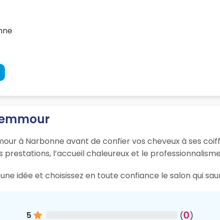
onne
c Zemmour
mour à Narbonne avant de confier vos cheveux à ses coiffe
s prestations, l’accueil chaleureux et le professionnalisme
une idée et choisissez en toute confiance le salon qui sa
0
5
(
)