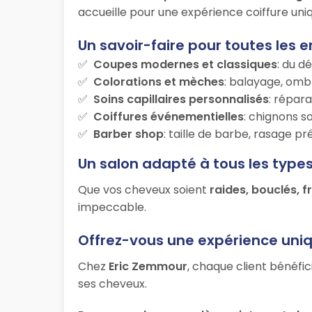
accueille pour une expérience coiffure uniq
Un savoir-faire pour toutes les e
Coupes modernes et classiques
: du d
Colorations et mèches
: balayage, ombr
Soins capillaires personnalisés
: répara
Coiffures événementielles
: chignons s
Barber shop
: taille de barbe, rasage p
Un salon adapté à tous les type
Que vos cheveux soient
raides, bouclés, f
impeccable.
Offrez-vous une expérience uni
Chez
Eric Zemmour
, chaque client bénéfic
ses cheveux.