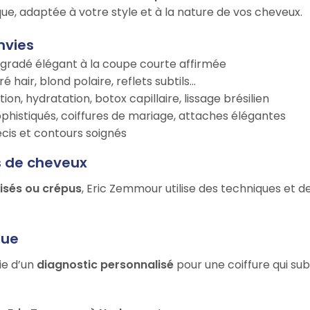
ue, adaptée à votre style et à la nature de vos cheveux.
nvies
égradé élégant à la coupe courte affirmée
é hair, blond polaire, reflets subtils…
tion, hydratation, botox capillaire, lissage brésilien
ophistiqués, coiffures de mariage, attaches élégantes
récis et contours soignés
s de cheveux
risés ou crépus
, Eric Zemmour utilise des techniques et d
que
ie d’un
diagnostic personnalisé
pour une coiffure qui su