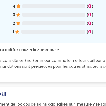
0
4
(
)
0
3
(
)
0
2
(
)
0
1
(
)
re coiffer chez Eric Zemmour ?
us considériez Eric Zemmour comme le meilleur coiffeur à 
ndations sont précieuces pour les autres utilisateurs q
our
ment de look
ou de
soins capillaires sur-mesure
? Le sa