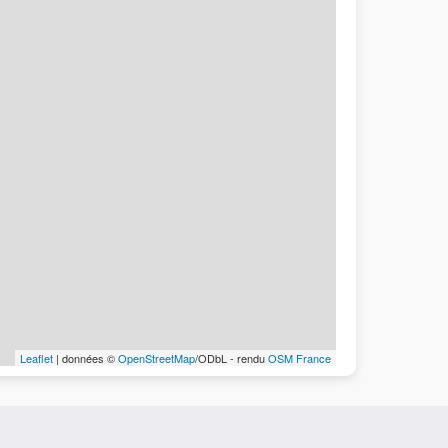
Leaflet
| données ©
OpenStreetMap
/ODbL - rendu
OSM France