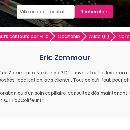
Rechercher
eurs coiffeurs par ville
Occitanie
Aude (11)
Narb
Eric Zemmour
r Eric Zemmour à Narbonne ? Découvrez toutes les informat
osées, localisation, avis clients… Tout ce qu’il faut pour c
ration ou d'un soin capillaire, consultez dès maintenant 
sur TopCoiffeur.fr.