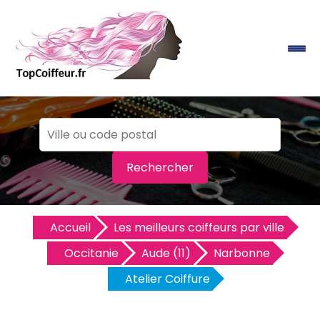
Rechercher
Accueil
Les meilleurs coiffeurs par ville
Occitanie
Aude (11)
Narbonne
Atelier Coiffure