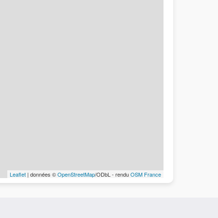
Leaflet
| données ©
OpenStreetMap
/ODbL - rendu
OSM France