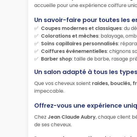
accueille pour une expérience coiffure uniq
Un savoir-faire pour toutes les e
Coupes modernes et classiques
: du d
Colorations et mèches
: balayage, ombr
Soins capillaires personnalisés
: répara
Coiffures événementielles
: chignons s
Barber shop
: taille de barbe, rasage p
Un salon adapté à tous les type
Que vos cheveux soient
raides, bouclés, f
impeccable.
Offrez-vous une expérience uni
Chez
Jean Claude Aubry
, chaque client b
de ses cheveux.