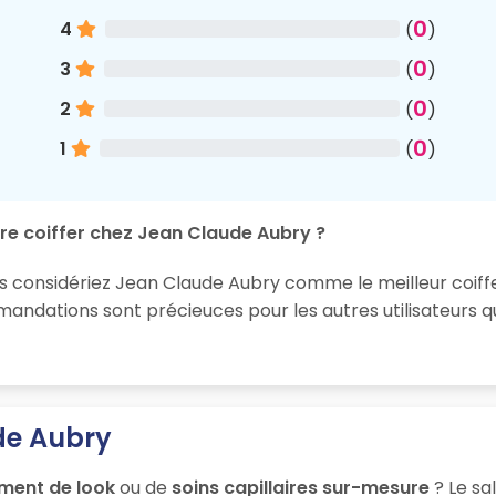
0
4
(
)
0
3
(
)
0
2
(
)
0
1
(
)
re coiffer chez Jean Claude Aubry ?
us considériez Jean Claude Aubry comme le meilleur coiffe
ndations sont précieuces pour les autres utilisateurs q
de Aubry
ment de look
ou de
soins capillaires sur-mesure
? Le sa