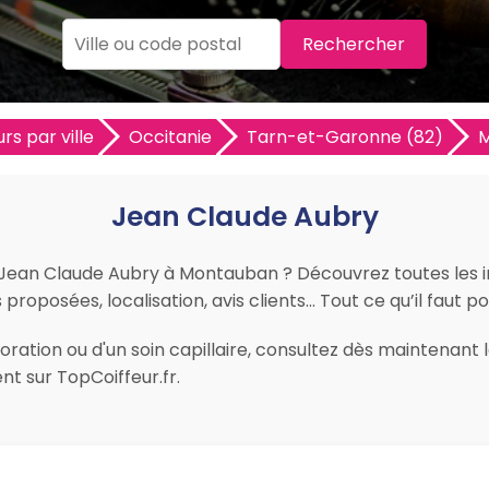
Rechercher
rs par ville
Occitanie
Tarn-et-Garonne (82)
Jean Claude Aubry
ur Jean Claude Aubry à Montauban ? Découvrez toutes les i
ns proposées, localisation, avis clients… Tout ce qu’il faut 
ration ou d'un soin capillaire, consultez dès maintenant 
t sur TopCoiffeur.fr.