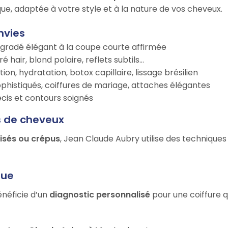
ue, adaptée à votre style et à la nature de vos cheveux.
nvies
égradé élégant à la coupe courte affirmée
é hair, blond polaire, reflets subtils…
tion, hydratation, botox capillaire, lissage brésilien
ophistiqués, coiffures de mariage, attaches élégantes
récis et contours soignés
s de cheveux
risés ou crépus
, Jean Claude Aubry utilise des techniques
que
énéficie d’un
diagnostic personnalisé
pour une coiffure q