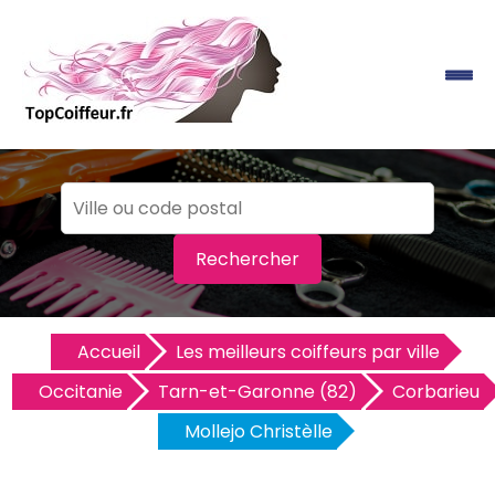
Rechercher
Accueil
Les meilleurs coiffeurs par ville
Occitanie
Tarn-et-Garonne (82)
Corbarieu
Mollejo Christèlle