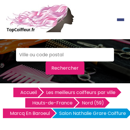
Rechercher
Accueil
Les meilleurs coiffeurs par ville
Hauts-de-France
Nord (59)
Marcq En Baroeul
Salon Nathalie Grare Coiffure