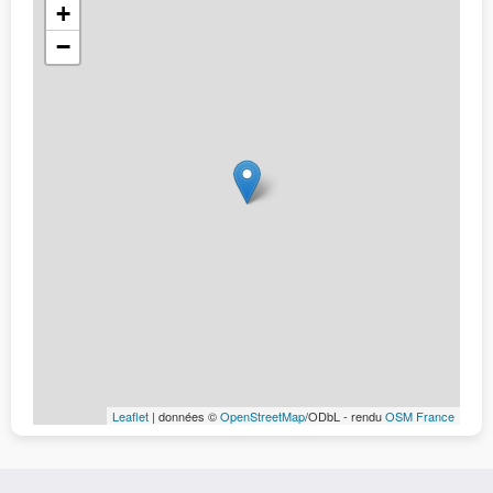
+
−
Leaflet
| données ©
OpenStreetMap
/ODbL - rendu
OSM France