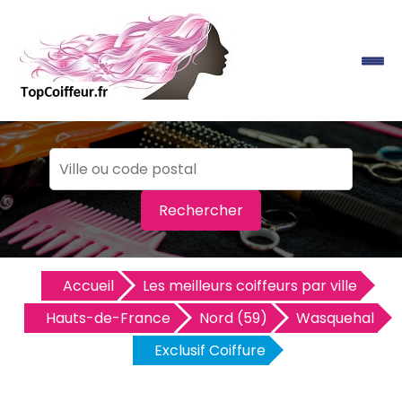
Rechercher
Accueil
Les meilleurs coiffeurs par ville
Hauts-de-France
Nord (59)
Wasquehal
Exclusif Coiffure