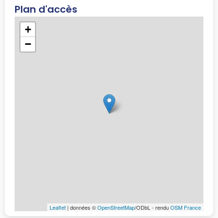
Plan d'accès
+
−
Leaflet
| données ©
OpenStreetMap
/ODbL - rendu
OSM France