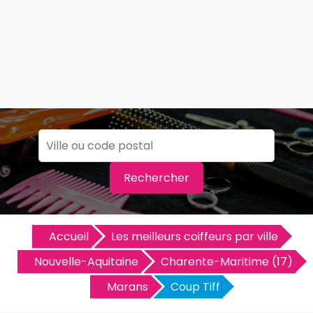
Rechercher
Accueil
Les meilleurs coiffeurs par ville
Nouvelle-Aquitaine
Charente-Maritime (17)
Marans
Coup Tiff