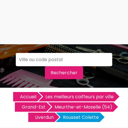
Rechercher
Accueil
Les meilleurs coiffeurs par ville
Grand-Est
Meurthe-et-Moselle (54)
Liverdun
Rousset Colette