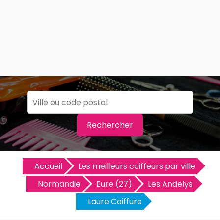
Rechercher
Accueil
Les meilleurs coiffeurs par ville
Normandie
Eure (27)
Les Andelys
Laure Coiffure