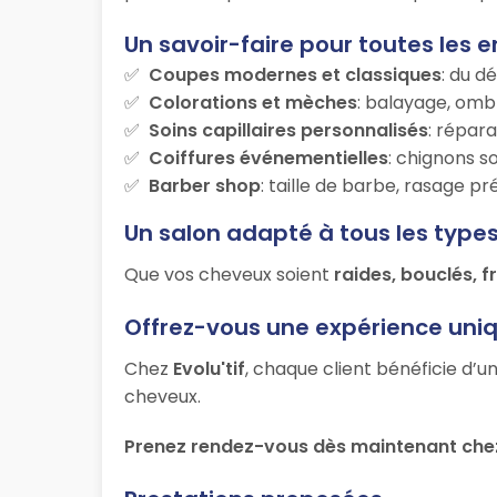
Un savoir-faire pour toutes les e
Coupes modernes et classiques
: du d
Colorations et mèches
: balayage, ombr
Soins capillaires personnalisés
: répara
Coiffures événementielles
: chignons s
Barber shop
: taille de barbe, rasage p
Un salon adapté à tous les type
Que vos cheveux soient
raides, bouclés, f
Offrez-vous une expérience uni
Chez
Evolu'tif
, chaque client bénéficie d’u
cheveux.
Prenez rendez-vous dès maintenant chez 