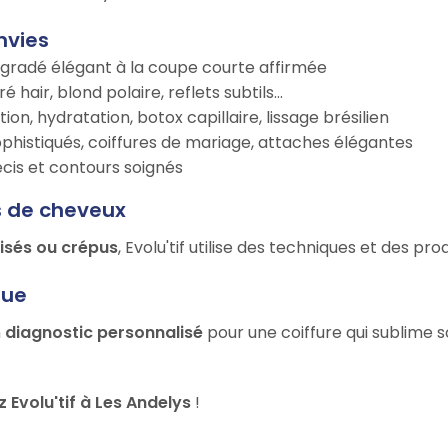
nvies
égradé élégant à la coupe courte affirmée
é hair, blond polaire, reflets subtils…
tion, hydratation, botox capillaire, lissage brésilien
ophistiqués, coiffures de mariage, attaches élégantes
récis et contours soignés
s de cheveux
risés ou crépus
, Evolu'tif utilise des techniques et des p
que
n
diagnostic personnalisé
pour une coiffure qui sublime s
Evolu'tif à Les Andelys
!