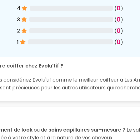
0
4
(
)
0
3
(
)
0
2
(
)
0
1
(
)
e coiffer chez Evolu'tif ?
s considériez Evolu'tif comme le meilleur coiffeur à Les An
t précieuces pour les autres utilisateurs qui recherchen
ment de look
ou de
soins capillaires sur-mesure
? Le sa
ée à votre style et à la nature de vos cheveux.