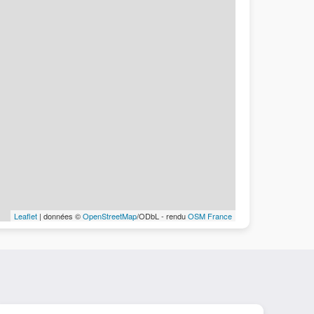
Leaflet
| données ©
OpenStreetMap
/ODbL - rendu
OSM France